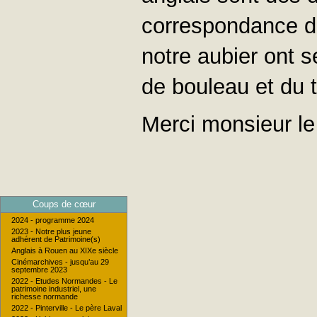
correspondance du
notre aubier ont 
de bouleau et du ti
Merci monsieur le 
Coups de cœur
2024 - programme 2024
2023 - Notre plus jeune
adhérent de Patrimoine(s)
Anglais à Rouen au XIXe siècle
Cinémarchives - jusqu’au 29
septembre 2023
2022 - Etudes Normandes - Le
patrimoine industriel, une
richesse normande
2022 - Pinterville - Le père Laval