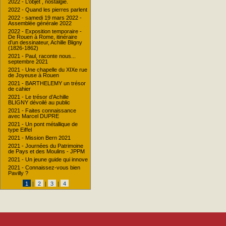
2022 - L’objet , nostalgie.
2022 - Quand les pierres parlent
2022 - samedi 19 mars 2022 -
Assemblée générale 2022
2022 - Exposition temporaire -
De Rouen à Rome, itinéraire
d’un dessinateur, Achille Bligny
(1826-1862)
2021 - Paul, raconte nous...
septembre 2021
2021 - Une chapelle du XIXe rue
de Joyeuse à Rouen
2021 - BARTHELEMY un trésor
de cahier
2021 - Le trésor d’Achille
BLIGNY dévoilé au public
2021 - Faites connaissance
avec Marcel DUPRE
2021 - Un pont métallique de
type Eiffel
2021 - Mission Bern 2021
2021 - Journées du Patrimoine
de Pays et des Moulins - JPPM
2021 - Un jeune guide qui innove
2021 - Connaissez-vous bien
Pavilly ?
1
|
2
|
3
|
4