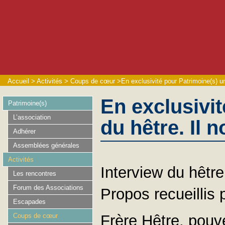
Accueil
>
Activités
>
Coups de cœur
>
En exclusivité pour Patrimoine(s) une
En exclusivit
Patrimoine(s)
L’association
du hêtre. Il n
Adhérer
Assemblées générales
Activités
Interview du hêtr
Les rencontres
Forum des Associations
Propos recueillis
Escapades
Coups de cœur
Frère Hêtre, pouv