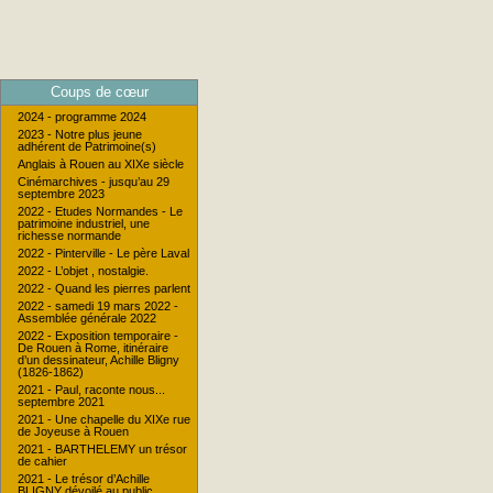
Coups de cœur
2024 - programme 2024
2023 - Notre plus jeune
adhérent de Patrimoine(s)
Anglais à Rouen au XIXe siècle
Cinémarchives - jusqu’au 29
septembre 2023
2022 - Etudes Normandes - Le
patrimoine industriel, une
richesse normande
2022 - Pinterville - Le père Laval
2022 - L’objet , nostalgie.
2022 - Quand les pierres parlent
2022 - samedi 19 mars 2022 -
Assemblée générale 2022
2022 - Exposition temporaire -
De Rouen à Rome, itinéraire
d’un dessinateur, Achille Bligny
(1826-1862)
2021 - Paul, raconte nous...
septembre 2021
2021 - Une chapelle du XIXe rue
de Joyeuse à Rouen
2021 - BARTHELEMY un trésor
de cahier
2021 - Le trésor d’Achille
BLIGNY dévoilé au public