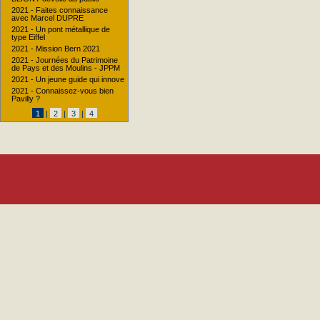
2021 - Faites connaissance
avec Marcel DUPRE
2021 - Un pont métallique de
type Eiffel
2021 - Mission Bern 2021
2021 - Journées du Patrimoine
de Pays et des Moulins - JPPM
2021 - Un jeune guide qui innove
2021 - Connaissez-vous bien
Pavilly ?
1
|
2
|
3
|
4