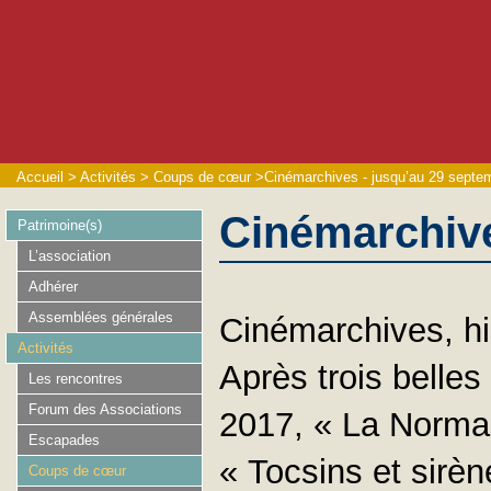
Accueil
>
Activités
>
Coups de cœur
>
Cinémarchives - jusqu’au 29 septe
Cinémarchive
Patrimoine(s)
L’association
Adhérer
Assemblées générales
Cinémarchives, hi
Activités
Après trois belle
Les rencontres
Forum des Associations
2017, « La Norman
Escapades
« Tocsins et sirèn
Coups de cœur