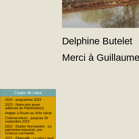
Delphine Butelet
Merci à Guillaum
Coups de cœur
2024 - programme 2024
2023 - Notre plus jeune
adhérent de Patrimoine(s)
Anglais à Rouen au XIXe siècle
Cinémarchives - jusqu’au 29
septembre 2023
2022 - Etudes Normandes - Le
patrimoine industriel, une
richesse normande
2022 - Pinterville - Le père Laval