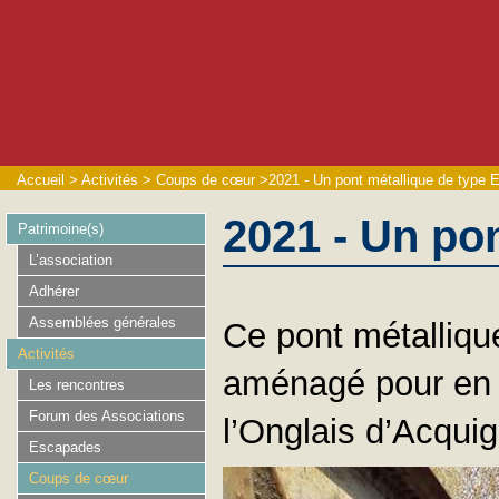
Accueil
>
Activités
>
Coups de cœur
>
2021 - Un pont métallique de type Ei
2021 - Un pon
Patrimoine(s)
L’association
Adhérer
Assemblées générales
Ce pont métallique
Activités
aménagé pour en f
Les rencontres
Forum des Associations
l’Onglais d’Acquig
Escapades
Coups de cœur