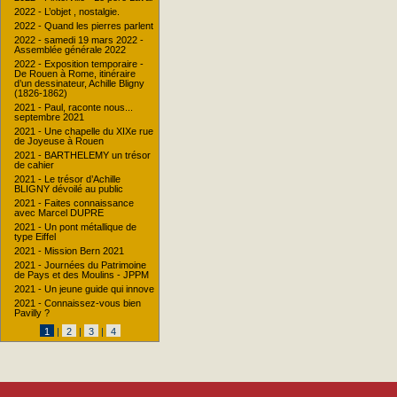
2022 - L’objet , nostalgie.
2022 - Quand les pierres parlent
2022 - samedi 19 mars 2022 -
Assemblée générale 2022
2022 - Exposition temporaire -
De Rouen à Rome, itinéraire
d’un dessinateur, Achille Bligny
(1826-1862)
2021 - Paul, raconte nous...
septembre 2021
2021 - Une chapelle du XIXe rue
de Joyeuse à Rouen
2021 - BARTHELEMY un trésor
de cahier
2021 - Le trésor d’Achille
BLIGNY dévoilé au public
2021 - Faites connaissance
avec Marcel DUPRE
2021 - Un pont métallique de
type Eiffel
2021 - Mission Bern 2021
2021 - Journées du Patrimoine
de Pays et des Moulins - JPPM
2021 - Un jeune guide qui innove
2021 - Connaissez-vous bien
Pavilly ?
1
|
2
|
3
|
4