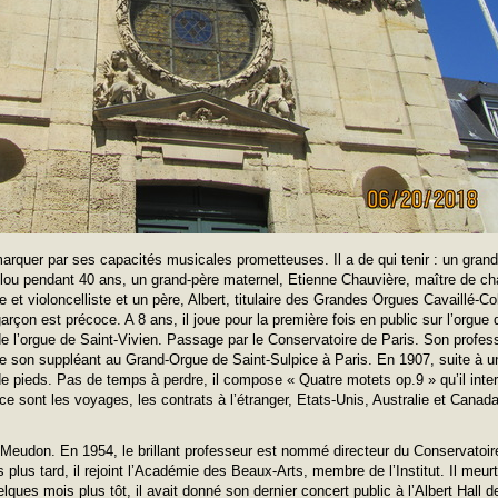
emarquer par ses capacités musicales prometteuses. Il a de qui tenir : un grand-
lou pendant 40 ans, un grand-père maternel, Etienne Chauvière, maître de cha
e et violoncelliste et un père, Albert, titulaire des Grandes Orgues Cavaillé-Col
çon est précoce. A 8 ans, il joue pour la première fois en public sur l’orgue d
e de l’orgue de Saint-Vivien. Passage par le Conservatoire de Paris. Son profe
 son suppléant au Grand-Orgue de Saint-Sulpice à Paris. En 1907, suite à u
de pieds. Pas de temps à perdre, il compose « Quatre motets op.9 » qu’il inter
 sont les voyages, les contrats à l’étranger, Etats-Unis, Australie et Canada o
e à Meudon. En 1954, le brillant professeur est nommé directeur du Conservatoi
 plus tard, il rejoint l’Académie des Beaux-Arts, membre de l’Institut. Il meu
ques mois plus tôt, il avait donné son dernier concert public à l’Albert Hall d