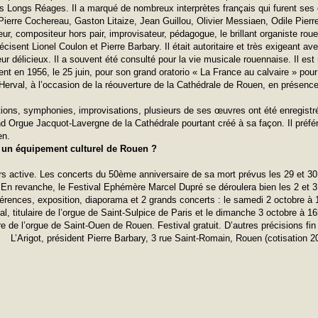
 Longs Réages. Il a marqué de nombreux interprètes français qui furent ses é
Pierre Cochereau, Gaston Litaize, Jean Guillou, Olivier Messiaen, Odile Pierr
ur, compositeur hors pair, improvisateur, pédagogue, le brillant organiste ro
cisent Lionel Coulon et Pierre Barbary. Il était autoritaire et très exigeant av
eur délicieux. Il a souvent été consulté pour la vie musicale rouennaise. Il est
nt en 1956, le 25 juin, pour son grand oratorio « La France au calvaire » pour
erval, à l’occasion de la réouverture de la Cathédrale de Rouen, en présenc
tions, symphonies, improvisations, plusieurs de ses œuvres ont été enregistr
d Orgue Jacquot-Lavergne de la Cathédrale pourtant créé à sa façon. Il préféra
en.
un équipement culturel de Rouen ?
rs active. Les concerts du 50ème anniversaire de sa mort prévus les 29 et 3
En revanche, le Festival Ephémère Marcel Dupré se déroulera bien les 2 et 3
érences, exposition, diaporama et 2 grands concerts : le samedi 2 octobre à
nal, titulaire de l’orgue de Saint-Sulpice de Paris et le dimanche 3 octobre à 16
ire de l’orgue de Saint-Ouen de Rouen. Festival gratuit. D’autres précisions fi
L’Arigot, président Pierre Barbary, 3 rue Saint-Romain, Rouen (cotisation 2