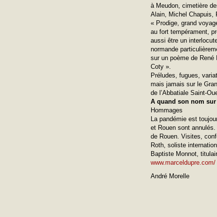
à Meudon, cimetière des
Alain, Michel Chapuis, 
« Prodige, grand voyage
au fort tempérament, pré
aussi être un interlocut
normande particulièreme
sur un poème de René H
Coty ».
Préludes, fugues, varia
mais jamais sur le Gran
de l’Abbatiale Saint-Ou
A quand son nom sur 
Hommages
La pandémie est toujou
et Rouen sont annulés. 
de Rouen. Visites, conf
Roth, soliste internatio
Baptiste Monnot, titula
www.marceldupre.com/
André Morelle