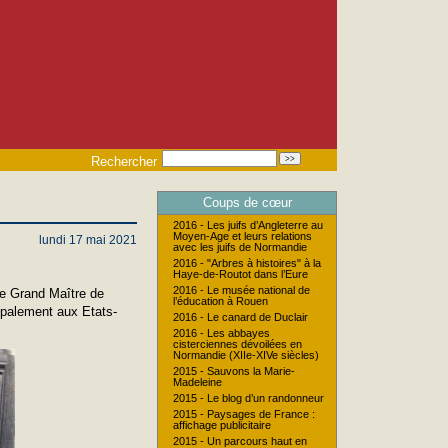
Rechercher
Coups de cœur
2016 - Les juifs d’Angleterre au
Moyen-Age et leurs relations
lundi 17 mai 2021
avec les juifs de Normandie
2016 - "Arbres à histoires" à la
Haye-de-Routot dans l’Eure
2016 - Le musée national de
e Grand Maître de
l’éducation à Rouen
ipalement aux Etats-
2016 - Le canard de Duclair
2016 - Les abbayes
cisterciennes dévoilées en
Normandie (XIIe-XIVe siècles)
2015 - Sauvons la Marie-
Madeleine
2015 - Le blog d’un randonneur
2015 - Paysages de France :
affichage publicitaire
2015 - Un parcours haut en