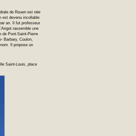
édrale de Rouen est née
on est devenu incollable
ar an. Il fut professeur
L’Arigot rassemble une
ue de Pont-Saint-Pierre
o- Barbary, Coulon,
enom. Il propose un
lle Saint-Louis, place