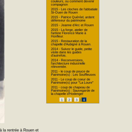
couleurs, ou comment devenir
compagnon
2015 - Les cloches de l’abbatiale
St-Ouen de Rouen
2015 - Patrice Quéréel, ardent
défenseur du patrimoine
2015 - Jeanne d’Arc et Rouen
2015 - La forge, atelier de
l’artiste Florence Marie à
Honfleur.
2015 - Restauration de la
chapelle d’Aubigné à Rouen.
2014 - Suivez le guide, petite
visite dans les guides
d’autrefois.
2014 - Reconversions,
l’architecture industrielle
réinventée.
2011 - le coup de pouce de
Patrimoine(s) : Les Souffleuses
2011 - Le coup de coeur de
Patrimoine(s) pour "La Loure"
2011 - coup de chapeau de
Patrimoine(s) : Sauvegarde de
la chapelle d’Hodenger
1
|
2
|
3
|
4
 à la rentrée à Rouen et