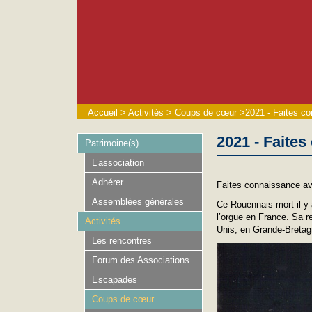
Accueil
>
Activités
>
Coups de cœur
>
2021 - Faites 
2021 - Faite
Patrimoine(s)
L’association
Adhérer
Faites connaissance a
Assemblées générales
Ce Rouennais mort il y
l’orgue en France. Sa 
Activités
Unis, en Grande-Bretag
Les rencontres
Forum des Associations
Escapades
Coups de cœur