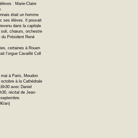
lèves : Marie-Claire
e.
uennais était un homme
ec ses élèves. Il pouvait
 revenu dans la capitale
 soli, chœurs, orchestre
e du Président René
ées, certaines à Rouen
it l’orgue Cavaillé Coll
0 mai à Paris, Meudon
 octobre à la Cathédrale
 16h30 avec Daniel
h30, récital de Jean-
n septembre.
0€/an)