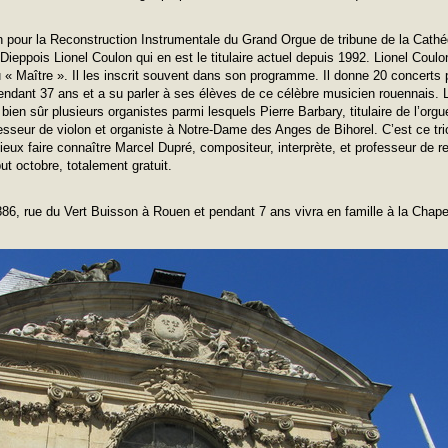
n pour la Reconstruction Instrumentale du Grand Orgue de tribune de la Cath
u Dieppois Lionel Coulon qui en est le titulaire actuel depuis 1992. Lionel Coul
 « Maître ». Il les inscrit souvent dans son programme. Il donne 20 concerts p
endant 37 ans et a su parler à ses élèves de ce célèbre musicien rouennais. 
bien sûr plusieurs organistes parmi lesquels Pierre Barbary, titulaire de l’org
esseur de violon et organiste à Notre-Dame des Anges de Bihorel. C’est ce tri
eux faire connaître Marcel Dupré, compositeur, interprète, et professeur de r
t octobre, totalement gratuit.
 1886, rue du Vert Buisson à Rouen et pendant 7 ans vivra en famille à la Chape