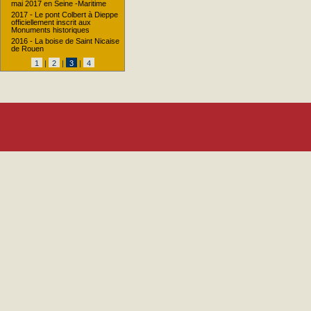
mai 2017 en Seine -Maritime
2017 - Le pont Colbert à Dieppe
officiellement inscrit aux
Monuments historiques
2016 - La boise de Saint Nicaise
de Rouen
1
|
2
|
3
|
4