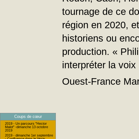
tournage de ce doc
région en 2020, et
historiens ou enc
production. « Phi
interpréter la voi
Ouest-France Ma
Coups de cœur
2019 - Un parcours "Hector
Malot" -dimanche 13 octobre
2019
2019 - dimanche 1er septembre
- Confluence dans le Vexin