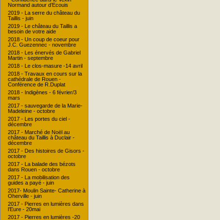
Normand autour d’Ecouis
2019 - La serre du château du
Taillis - juin
2019 - Le château du Taillis a
besoin de votre aide
2018 - Un coup de coeur pour
J.C. Guezennec - novembre
2018 - Les énervés de Gabriel
Martin - septembre
2018 - Le clos-masure -14 avril
2018 - Travaux en cours sur la
cathédrale de Rouen -
Conférence de R.Duplat
2018 - Indigènes - 6 février/3
mars
2017 - sauvegarde de la Marie-
Madeleine - octobre
2017 - Les portes du ciel -
décembre
2017 - Marché de Noël au
château du Taillis à Duclair -
décembre
2017 - Des histoires de Gisors -
octobre
2017 - La balade des bézots
dans Rouen - octobre
2017 - La mobilisation des
guides a payé - juin
2017- Moulin Sainte- Catherine à
Oherville - juin
2017 - Pierres en lumières dans
l’Eure - 20mai
2017 - Pierres en lumières -20