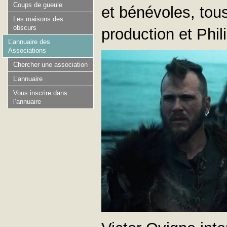
Coups de gueule
et bénévoles, tous
Les maisons des
obscurs
production et Phil
L’annuaire des
Associations
Chercher une association
L’annuaire
Vous inscrire dans
l’annuaire