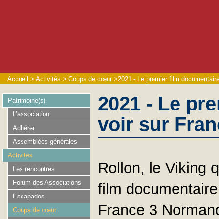
Accueil
>
Activités
>
Coups de cœur
>
2021 - Le premier film documentaire 
2021 - Le pr
Patrimoine(s)
L’association
voir sur Fran
Adhérer
Assemblées générales
Activités
Rollon, le Viking 
Les rencontres
Forum des Associations
film documentaire 
Escapades
France 3 Normandi
Coups de cœur