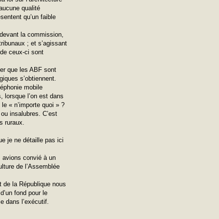
aucune qualité
sentent qu’un faible
é devant la commission,
tribunaux ; et s’agissant
 de ceux-ci sont
nser que les ABF sont
giques s’obtiennent.
léphonie mobile
s, lorsque l’on est dans
 le « n’importe quoi » ?
ou insalubres. C’est
s ruraux.
je ne détaille pas ici
 avions convié à un
ulture de l’Assemblée
nt de la République nous
 d’un fond pour le
e dans l’exécutif.