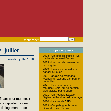
Rechercher
-juillet
Coups de gueule
2023 - Un coup de gueule - La
tombe de Léonard Bordes
mardi 3 juillet 2018
2023 - Un coup de gueule- La
nef végétale
2023 - Patrimoine industriel en
danger à Rouen
2021 - ancien couvent des
Mathurins - aucune campagne
de fouilles
2021 - Des peintures de
Maurice Denis, qui ne seraient
plus visibles par le public
2021 - Un incendie ravage
l’église de Romilly-La-Puthenaye
fisant pour tous ceux
2020 - La rotonde ASISI
s à rappeler ce que
2019 - Coup de gueule de la
té du logement et de
Boise de saint-Nicaise