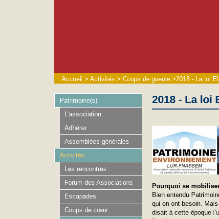
Accueil
>
Activités
>
Coups de gueule
>
2018 - La loi E
2018 - La loi
Patrimoine(s)
L’association
Adhérer
Assemblées générales
Activités
Les rencontres
Forum des Associations
Pourquoi se mobilise
Bien entendu Patrimoin
Escapades
qui en ont besoin. Mai
Coups de cœur
disait à cette époque l’