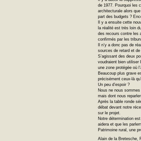
de 1977. Pourquoi les 
architecturale alors qu
part des budgets ? Enco
Il y a ensuite cette no
la réalité est très loin
des recours contre les 
confirmés par les tribu
Il n’y a donc pas de réa
sources de retard et de
S’agissant des deux poi
voudraient bien utiliser
une zone protégée où l’
Beaucoup plus grave est
précisément ceux-là qu’i
Un peu d’espoir ?
Nous ne nous sommes pas
mais dont nous reparle
Après la table ronde s
débat devant notre réce
sur le projet.
Notre détermination est
aidera et que les parlem
Patrimoine rural, une p
Alain de la Bretesche,