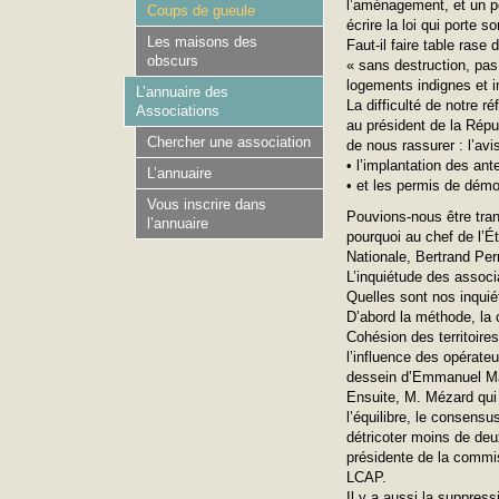
l’aménagement, et un p
Coups de gueule
écrire la loi qui porte s
Les maisons des
Faut-il faire table rase
obscurs
« sans destruction, pas 
logements indignes et in
L’annuaire des
La difficulté de notre r
Associations
au président de la Répu
Chercher une association
de nous rassurer : l’av
• l’implantation des an
L’annuaire
• et les permis de démoli
Vous inscrire dans
Pouvions-nous être tran
l’annuaire
pourquoi au chef de l’É
Nationale, Bertrand Perr
L’inquiétude des associ
Quelles sont nos inqui
D’abord la méthode, la 
Cohésion des territoires
l’influence des opérate
dessein d’Emmanuel Mac
Ensuite, M. Mézard qui é
l’équilibre, le consens
détricoter moins de deux
présidente de la commiss
LCAP.
Il y a aussi la suppress