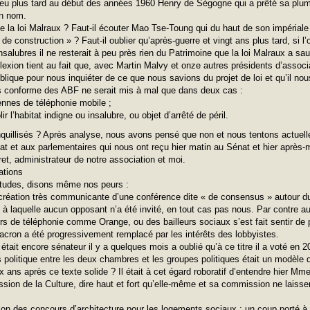
eu plus tard au début des années 1960 Henry de Ségogne qui a prêté sa plu
on nom.
 de la loi Malraux ? Faut-il écouter Mao Tse-Toung qui du haut de son impériale 
de construction » ? Faut-il oublier qu’après-guerre et vingt ans plus tard, si l’
salubres il ne resterait à peu près rien du Patrimoine que la loi Malraux a sa
éflexion tient au fait que, avec Martin Malvy et onze autres présidents d’assoc
blique pour nous inquiéter de ce que nous savions du projet de loi et qu’il no
is conforme des ABF ne serait mis à mal que dans deux cas :
tennes de téléphonie mobile ;
r l’habitat indigne ou insalubre, ou objet d’arrêté de péril.
quillisés ? Après analyse, nous avons pensé que non et nous tentons actuell
tat et aux parlementaires qui nous ont reçu hier matin au Sénat et hier après-
et, administrateur de notre association et moi.
ations
études, disons même nos peurs :
création très communicante d’une conférence dite « de consensus » autour du
 à laquelle aucun opposant n’a été invité, en tout cas pas nous. Par contre au
urs de téléphonie comme Orange, ou des bailleurs sociaux s’est fait sentir de 
ron a été progressivement remplacé par les intérêts des lobbyistes.
tait encore sénateur il y a quelques mois a oublié qu’à ce titre il a voté en 2
us politique entre les deux chambres et les groupes politiques était un modèle 
 ans après ce texte solide ? Il était à cet égard roboratif d’entendre hier Mme
ion de la Culture, dire haut et fort qu’elle-même et sa commission ne laissera
ion des concours d’architecture pour les logements sociaux : un coup porté à la