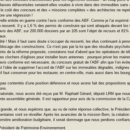
classes défavorisées seraient-elles vouées à vivre dans des immeubles sans 
e le coût des concours et des « missions complètes » des architectes ne repré
re une régression !
uvelle entrée en guerre contre l’avis conforme des ABF. Comme je l’ai exprim
 du ressenti. Il y a 1,6 % des permis de construire qui sont attaqués devant les 
avis des ABF, sur 200.000 dossiers par an 105 sont l’objet de recours et 81%
naux.
lité ! Mais il faut sans doute s’occuper du ressenti, les élus continuant à pe
 blocage des constructions. Ce n’est pas par la loi que des résultats psycholo
nts de la réforme proposée, constatons tout d’abord que les opérateurs de té
 les clochers d’églises pour installer leurs antennes : pourquoi priver les maire
avis conforme est nécessaire, du concours gratuit de l’ABF afin que l’on évite
 l’idée de supprimer l’accord de l’ABF sur les immeubles dégradés, indignes 
l faut conserver pour les restaurer, en centre-ville, mais aussi dans les bourg
 contentés d’une position défensive et nous avons fait des propositions que 
rons.
énatoriale, nous avons été reçus par M. Raphaël Gérard, député LRM que nous
nte assemblée générale. Il est rapporteur pour avis de la commission de la C
 grande, et nous espérons que, au vu de notre réponse collective, le Préside
entaires vont se réveiller. Après les avancées de la mission Bern, la création
remière amélioration budgétaire, il serait dommage que nous perdions confianc
 Président de Patrimoine-Environnement