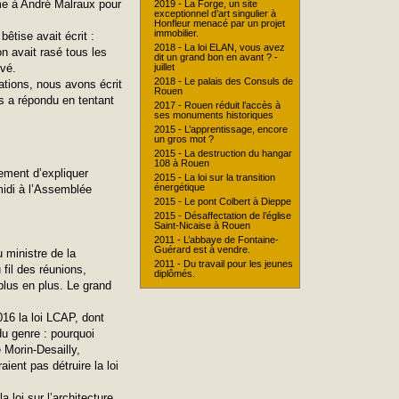
me à André Malraux pour
2019 - La Forge, un site
exceptionnel d’art singulier à
Honfleur menacé par un projet
immobilier.
bêtise avait écrit :
2018 - La loi ELAN, vous avez
on avait rasé tous les
dit un grand bon en avant ? -
uvé.
juillet
2018 - Le palais des Consuls de
iations, nous avons écrit
Rouen
us a répondu en tentant
2017 - Rouen réduit l’accès à
ses monuments historiques
2015 - L’apprentissage, encore
un gros mot ?
2015 - La destruction du hangar
108 à Rouen
ement d’expliquer
2015 - La loi sur la transition
énergétique
midi à l’Assemblée
2015 - Le pont Colbert à Dieppe
2015 - Désaffectation de l’église
Saint-Nicaise à Rouen
2011 - L’abbaye de Fontaine-
Guérard est à vendre.
 ministre de la
2011 - Du travail pour les jeunes
 fil des réunions,
diplômés.
plus en plus. Le grand
016 la loi LCAP, dont
du genre : pourquoi
 Morin-Desailly,
ient pas détruire la loi
 loi sur l’architecture