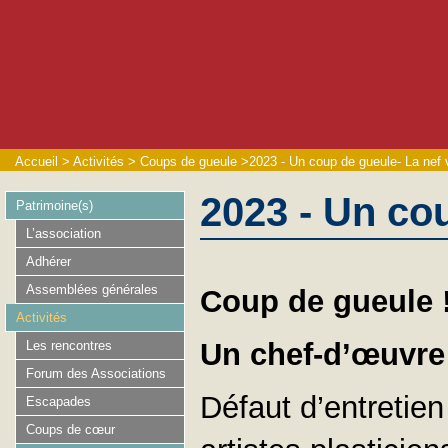
Accueil
>
Activités
>
Coups de gueule
>
2023 - Un coup de gueule- La nef 
2023 - Un co
Patrimoine(s)
L’association
Adhérer
Assemblées générales
Coup de gueule 
Activités
Un chef-d’œuvre 
Les rencontres
Forum des Associations
Défaut d’entretien
Escapades
Coups de cœur