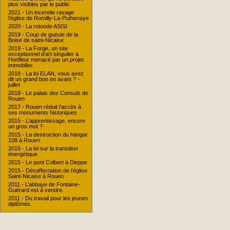
plus visibles par le public
2021 - Un incendie ravage
l’église de Romilly-La-Puthenaye
2020 - La rotonde ASISI
2019 - Coup de gueule de la
Boise de saint-Nicaise
2019 - La Forge, un site
exceptionnel d’art singulier à
Honfleur menacé par un projet
immobilier.
2018 - La loi ELAN, vous avez
dit un grand bon en avant ? -
juillet
2018 - Le palais des Consuls de
Rouen
2017 - Rouen réduit l’accès à
ses monuments historiques
2015 - L’apprentissage, encore
un gros mot ?
2015 - La destruction du hangar
108 à Rouen
2015 - La loi sur la transition
énergétique
2015 - Le pont Colbert à Dieppe
2015 - Désaffectation de l’église
Saint-Nicaise à Rouen
2011 - L’abbaye de Fontaine-
Guérard est à vendre.
2011 - Du travail pour les jeunes
diplômés.