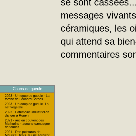
se sont cassées..
messages vivants 
céramiques, les o
qui attend sa bien
commentaires sont
Coups de gueule
2023 - Un coup de gueule - La
tombe de Léonard Bordes
2023 - Un coup de gueule- La
nef végétale
2023 - Patrimoine industriel en
danger à Rouen
2021 - ancien couvent des
Mathurins - aucune campagne
de fouilles
2021 - Des peintures de
Maurice Denis, qui ne seraient