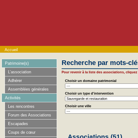
Accueil
Recherche par mots-clé
Patrimoine(s)
L’association
Pour revenir à la liste des associations, cliquez 
Adhérer
Choisir un domaine patrimonial
Assemblées générales
Choisir un type d'intervention
Activités
Les rencontres
Choisir une ville
Forum des Associations
Escapades
Coups de cœur
Associations (51)