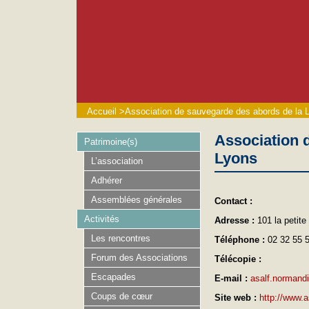
Accueil
>
Association de sauvegarde des abords de la Le
Association d
Patrimoine(s)
Lyons
L’association
Adhérer
Assemblées générales
Contact :
Activités
Adresse :
101 la petit
Les rencontres
Téléphone :
02 32 55 
Forum des Associations
Télécopie :
Escapades
E-mail :
asalf.normand
Coups de cœur
Site web :
http://www.as