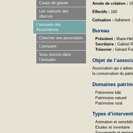
Coups de gueule
Année de création :
1
Les maisons des
Effectifs :
160
obscurs
Cotisation :
Adhérent :1
L’annuaire des
Associations
Bureau
Chercher une association
Président :
Marie-Hél
Secrétaire :
Gabriel 
L’annuaire
Trésorier :
Gérard Fr
Vous inscrire dans
Objet de l’associ
l’annuaire
Association qui s’adres
la conservation du patri
Domaines patrim
Patrimoine bâti
Patrimoine naturel
Patrimoine rural
Types d’interven
Animation et sensibili
Etudes et inventaire
Sauvegarde et restaur