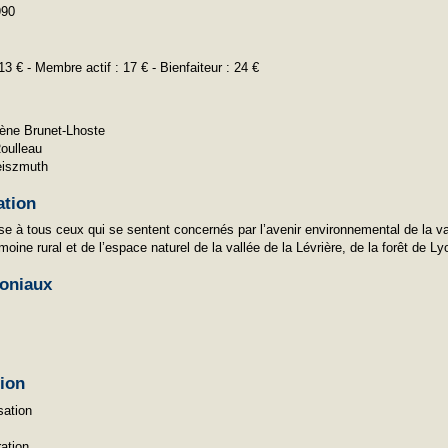
990
3 € - Membre actif : 17 € - Bienfaiteur : 24 €
ène Brunet-Lhoste
Roulleau
eiszmuth
ation
se à tous ceux qui se sentent concernés par l’avenir environnemental de la vall
moine rural et de l’espace naturel de la vallée de la Lévrière, de la forêt de L
oniaux
tion
sation
ation