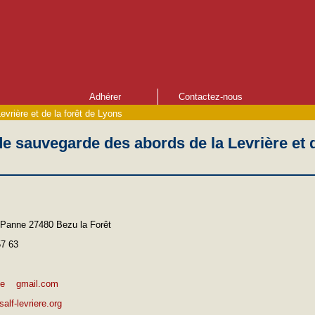
Adhérer
Contactez-nous
vrière et de la forêt de Lyons
e sauvegarde des abords de la Levrière et d
e Panne 27480 Bezu la Forêt
57 63
ie
gmail.com
alf-levriere.org