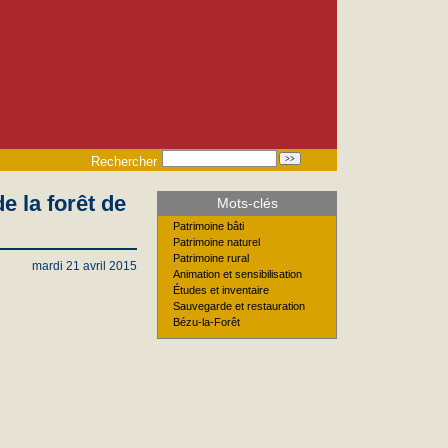
Rechercher
e la forêt de
Mots-clés
Patrimoine bâti
Patrimoine naturel
Patrimoine rural
mardi 21 avril 2015
Animation et sensibilisation
Études et inventaire
Sauvegarde et restauration
Bézu-la-Forêt