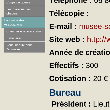
Téléphone :
06 8
Coups de gueule
Les maisons des
Télécopie :
obscurs
L’annuaire des
E-mail :
musee-s
Associations
Chercher une association
Site web :
http:/
L’annuaire
Vous inscrire dans
l’annuaire
Année de créati
Effectifs :
300
Cotisation :
20 €
Bureau
Président :
Lieu