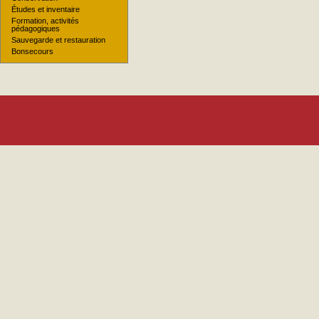
Études et inventaire
Formation, activités
pédagogiques
Sauvegarde et restauration
Bonsecours