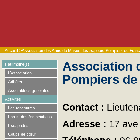
Accueil
>
Association des Amis du Musée des Sapeurs-Pompiers de Fran
Association 
Patrimoine(s)
L’association
Pompiers de
Adhérer
Assemblées générales
Activités
Contact :
Lieuten
Les rencontres
Forum des Associations
Adresse :
17 ave
Escapades
Coups de cœur