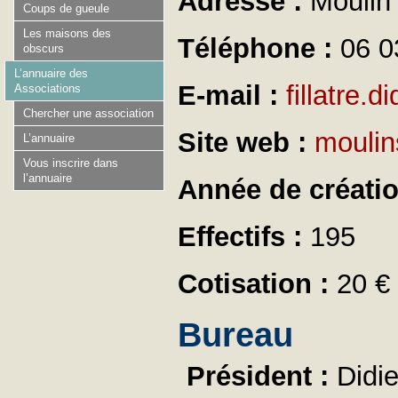
Adresse :
Moulin
Coups de gueule
Les maisons des
Téléphone :
06 0
obscurs
L’annuaire des
E-mail :
fillatre.di
Associations
Chercher une association
Site web :
moulin
L’annuaire
Vous inscrire dans
l’annuaire
Année de créati
Effectifs :
195
Cotisation :
20 € 
Bureau
Président :
Didi