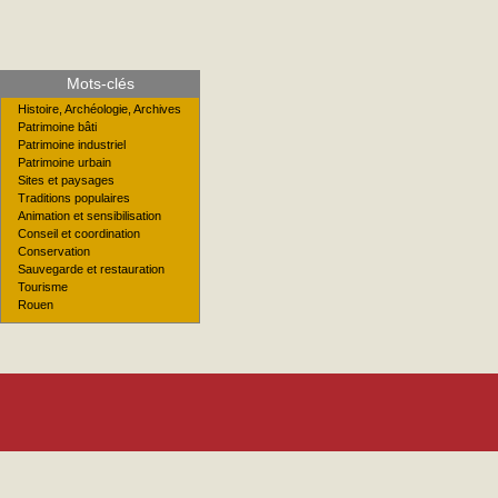
Mots-clés
Histoire, Archéologie, Archives
Patrimoine bâti
Patrimoine industriel
Patrimoine urbain
Sites et paysages
Traditions populaires
Animation et sensibilisation
Conseil et coordination
Conservation
Sauvegarde et restauration
Tourisme
Rouen