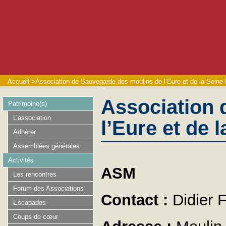
Accueil
>
Association de Sauvegarde des moulins de l’Eure et de la Seine-
Association 
Patrimoine(s)
L’association
l’Eure et de 
Adhérer
Assemblées générales
Activités
ASM
Les rencontres
Forum des Associations
Contact :
Didier
Escapades
Coups de cœur