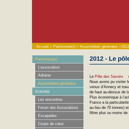
Accueil
>
Patrimoine(s)
>
Assemblées générales
>
2012
2012 - Le pôl
Patrimoine(s)
L’association
Adhérer
Le
Pôle des Savoirs
n
Nous avons pu visiter l
Assemblées générales
venus d’Annecy et trava
Activités
de haut au-dessus de la
Plus économique à l’acha
Les rencontres
France a la particularit
Forum des Associations
au lieu de 70 tonnes) e
filtrer plus ou moins de
Escapades
Coups de cœur