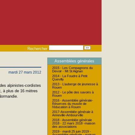
Rechercher
Assemblées générales
2015 - Les Compagnons du
Devoir - Mt St Aignan
mardi 27 mars 2012
2014 - La Foudre à Petit
Quevilly
2013 - L’auberge de jeunesse à
des alpinistes-cordistes
Rouen
t, à plus de 16 mètres
2012 - Le pôle des savoirs à
Rouen
-Normandie.
2016 - Assemblée générale-
Réserves du musée de
l’éducation à Rouen
2017-Assemblée générale à
Anneville-Ambourville
2018 - Assemblée générale
2018 - 22 mars 2018 -maison
des associations
2019 - mardi 25 juin 2019 -
Assemblée générale - maison