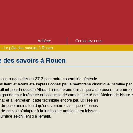
Adhérer
Contactez-nous
 - Le pôle des savoirs à Rouen
e des savoirs à Rouen
ous a accueillis en 2012 pour notre assemblée générale .
es lieux et avons été impressionnés par la membrane climatique installée par 
illant pour la société Altius. La membrane climatique a été posée, telle un toi
 grande cour intérieure qui accueille désormais la cité des Métiers de Haute
t et à l’entretien, cette technique encore peu utilisée en
é de peser moins lourd qu’une verrière classique (7 tonnes
t de pouvoir s’adapter à la luminosité ambiante en laissant
 lumière selon l’ensoleillement.