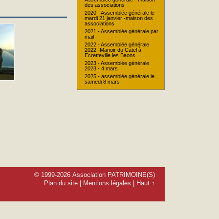
des associations
2020 - Assemblée générale le
mardi 21 janvier -maison des
associations
2021 - Assemblée générale par
mail
2022 - Assemblée générale
2022 -Manoir du Catel à
Ecretteville les Baons
2023 - Assemblée générale
2023 - 4 mars
2025 - assemblée générale le
samedi 8 mars
© 1999-2026 Association PATRIMOINE(S)
Plan du site
|
Mentions légales
|
Haut ↑