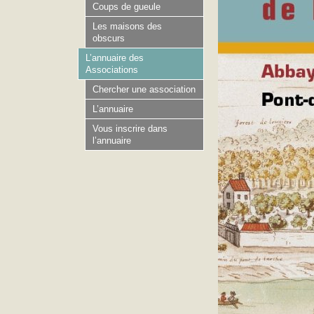
Coups de gueule
Les maisons des
obscurs
L’annuaire des
Associations
Chercher une association
L’annuaire
Vous inscrire dans
l’annuaire