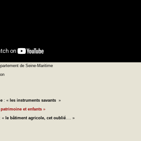
Département de Seine-Maritime
ion
ne
: «
les instruments savants
»
«
patrimoine et enfants
»
: «
le bâtiment agricole, cet oublié
…. »