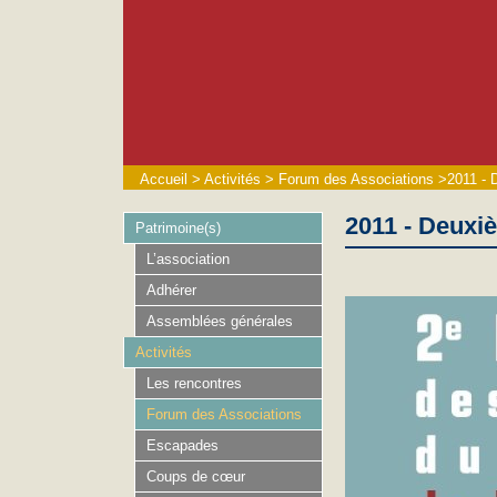
Accueil
>
Activités
>
Forum des Associations
>
2011 - 
2011 - Deuxi
Patrimoine(s)
L’association
Adhérer
Assemblées générales
Activités
Les rencontres
Forum des Associations
Escapades
Coups de cœur