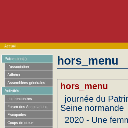
Accueil
hors_menu
Patrimoine(s)
L’association
Adhérer
Assemblées générales
hors_menu
Activités
journée du Patri
Les rencontres
Seine normande
Forum des Associations
Escapades
2020 - Une femm
Coups de cœur