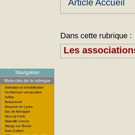
Article Accueil
Dans cette rubrique :
Les association
Navigation
Mots-clés de la rubrique
Animation et sensibilisation
Architecture vernaculaire
Auffay
Beaumesnil
Beauvoir-en-Lyons
Bec de Mortagne
Bézu-la-Forêt
Blainville-Crevon
Blangy-sur-Bresle
Bois-Guilbert