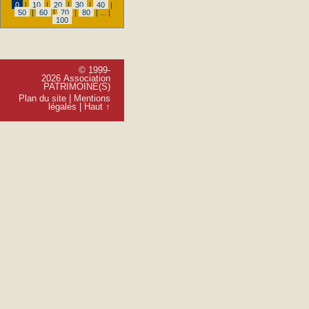
0
|
10
|
20
|
30
|
40
|
50
|
60
|
70
|
80
|
...
|
100
© 1999-
2026 Association
PATRIMOINE(S)
Plan du site
|
Mentions
légales
|
Haut ↑