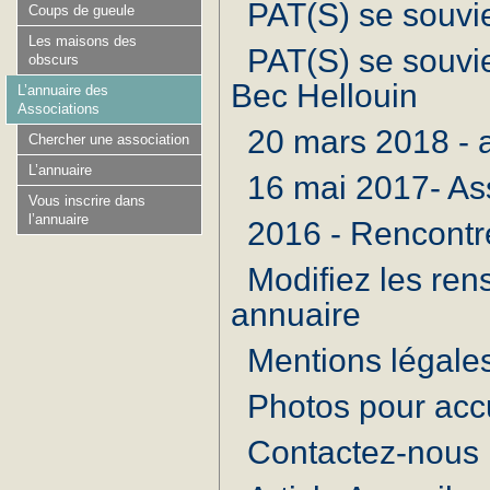
PAT(S) se souvi
Coups de gueule
Les maisons des
PAT(S) se souvi
obscurs
Bec Hellouin
L’annuaire des
Associations
20 mars 2018 - 
Chercher une association
L’annuaire
16 mai 2017- As
Vous inscrire dans
l’annuaire
2016 - Rencontr
Modifiez les ren
annuaire
Mentions légale
Photos pour acc
Contactez-nous