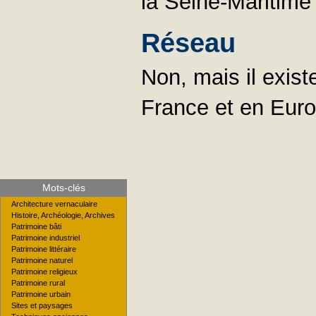
la Seine-Maritime
Réseau
Non, mais il exis
France et en Eur
Mots-clés
Architecture vernaculaire
Histoire, Archéologie, Archives
Patrimoine bâti
Patrimoine industriel
Patrimoine littéraire
Patrimoine naturel
Patrimoine religieux
Patrimoine rural
Patrimoine urbain
Sites et paysages