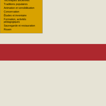
Techniques anciennes
Traditions populaires
Animation et sensibilisation
Conservation
Études et inventaire
Formation, activités
pédagogiques
Sauvegarde et restauration
Rouen