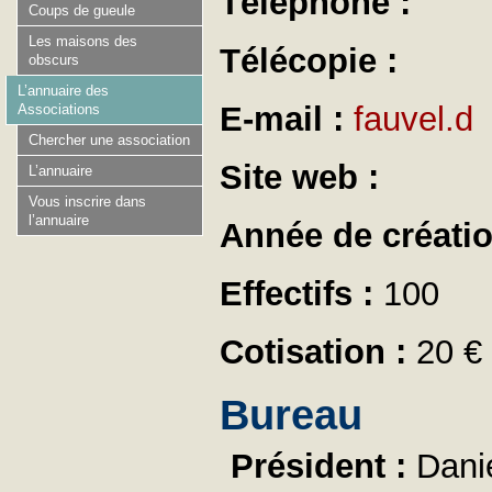
Téléphone :
Coups de gueule
Les maisons des
Télécopie :
obscurs
L’annuaire des
E-mail :
fauvel.d
Associations
Chercher une association
Site web :
L’annuaire
Vous inscrire dans
l’annuaire
Année de créati
Effectifs :
100
Cotisation :
20 €
Bureau
Président :
Dani