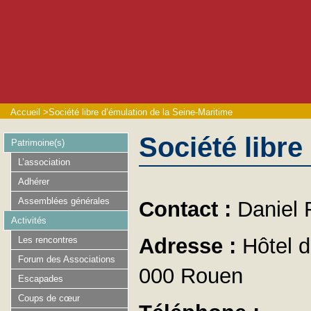
Accueil
>
Société libre d’émulation de la Seine-Maritime
Société libre
Patrimoine(s)
L’association
Adhérer
Assemblées générales
Contact :
Daniel
Activités
Adresse :
Hôtel 
Les rencontres
Forum des Associations
000 Rouen
Escapades
Coups de cœur