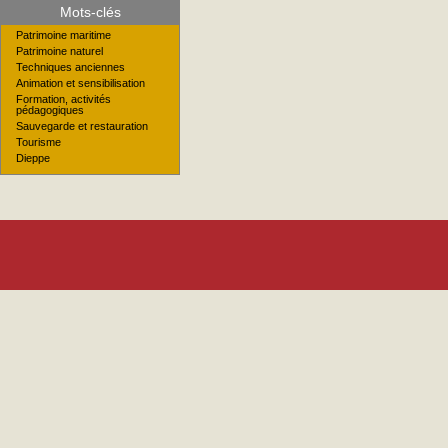
Mots-clés
Patrimoine maritime
Patrimoine naturel
Techniques anciennes
Animation et sensibilisation
Formation, activités
pédagogiques
Sauvegarde et restauration
Tourisme
Dieppe