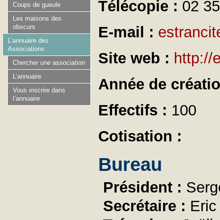
Télécopie :
02 35
Coups de gueule
Les maisons des
obscurs
E-mail :
estranci
L’annuaire des
Associations
Site web :
http://
Chercher une association
L’annuaire
Année de créati
Vous inscrire dans
l’annuaire
Effectifs :
100
Cotisation :
Bureau
Président :
Ser
Secrétaire :
Eri