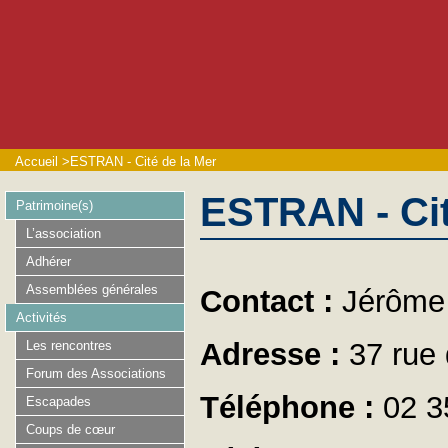
Accueil
>
ESTRAN - Cité de la Mer
ESTRAN - Cit
Patrimoine(s)
L’association
Adhérer
Assemblées générales
Contact :
Jérôm
Activités
Adresse :
37 rue
Les rencontres
Forum des Associations
Téléphone :
02 3
Escapades
Coups de cœur