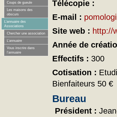
Télécopie :
Coups de gueule
Les maisons des
obscurs
E-mail :
pomolog
L’annuaire des
Associations
Site web :
http:/
Chercher une association
L’annuaire
Année de créati
Vous inscrire dans
l’annuaire
Effectifs :
300
Cotisation :
Etud
Bienfaiteurs 50 €
Bureau
Président :
Jea