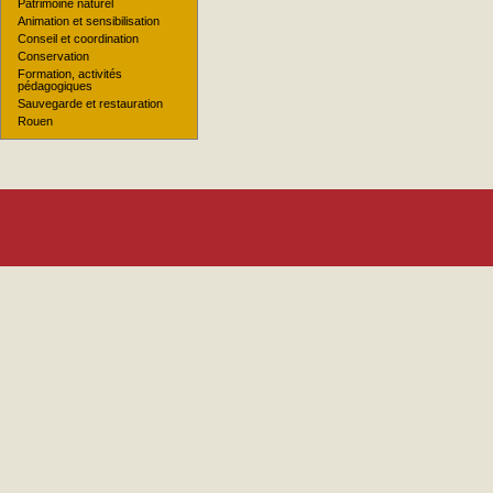
Patrimoine naturel
Animation et sensibilisation
Conseil et coordination
Conservation
Formation, activités
pédagogiques
Sauvegarde et restauration
Rouen