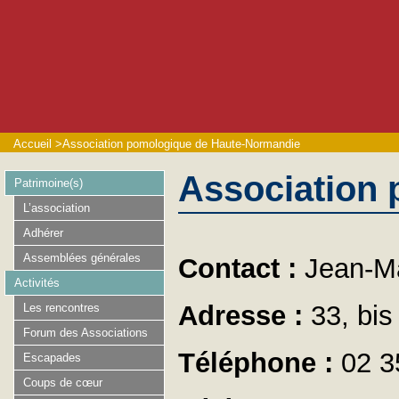
Accueil
>
Association pomologique de Haute-Normandie
Association
Patrimoine(s)
L’association
Adhérer
Assemblées générales
Contact :
Jean-M
Activités
Adresse :
33, bis
Les rencontres
Forum des Associations
Téléphone :
02 3
Escapades
Coups de cœur