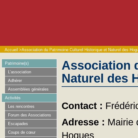
Accueil
>
Association du Patrimoine Culturel Historique et Naturel des Hog
Association d
Patrimoine(s)
L’association
Naturel des 
Adhérer
Assemblées générales
Activités
Contact :
Frédér
Les rencontres
Forum des Associations
Adresse :
Mairie 
Escapades
Coups de cœur
Hogues