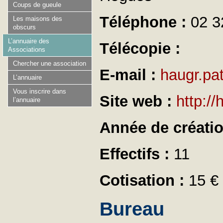
Coups de gueule
Téléphone :
02 3
Les maisons des
obscurs
L’annuaire des
Télécopie :
Associations
Chercher une association
E-mail :
haugr.pa
L’annuaire
Vous inscrire dans
Site web :
http:/
l’annuaire
Année de créati
Effectifs :
11
Cotisation :
15 €
Bureau