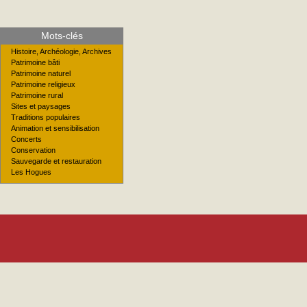
Mots-clés
Histoire, Archéologie, Archives
Patrimoine bâti
Patrimoine naturel
Patrimoine religieux
Patrimoine rural
Sites et paysages
Traditions populaires
Animation et sensibilisation
Concerts
Conservation
Sauvegarde et restauration
Les Hogues