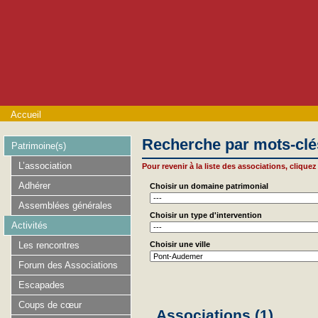
Accueil
Recherche par mots-clé
Patrimoine(s)
L’association
Pour revenir à la liste des associations, cliquez 
Adhérer
Choisir un domaine patrimonial
Assemblées générales
Choisir un type d'intervention
Activités
Les rencontres
Choisir une ville
Forum des Associations
Escapades
Coups de cœur
Associations (1)