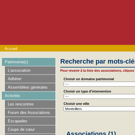
Accueil
Recherche par mots-clé
Patrimoine(s)
L’association
Pour revenir à la liste des associations, cliquez 
Adhérer
Choisir un domaine patrimonial
Assemblées générales
Choisir un type d'intervention
Activités
Les rencontres
Choisir une ville
Forum des Associations
Escapades
Coups de cœur
Associations (1)