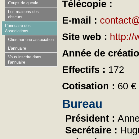
Télécopie :
Coups de gueule
Les maisons des
obscurs
E-mail :
contact@
L’annuaire des
Associations
Site web :
http:/
Chercher une association
L’annuaire
Année de créati
Vous inscrire dans
l’annuaire
Effectifs :
172
Cotisation :
60 €
Bureau
Président :
Anne
Secrétaire :
Hug