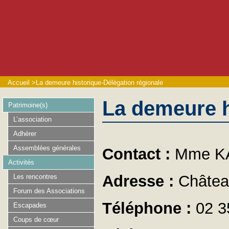
Accueil
>
La demeure historique-Délégation régionale
La demeure h
Patrimoine(s)
L’association
Adhérer
Assemblées générales
Contact :
Mme K
Activités
Adresse :
Châtea
Les rencontres
Forum des Associations
Téléphone :
02 3
Escapades
Coups de cœur