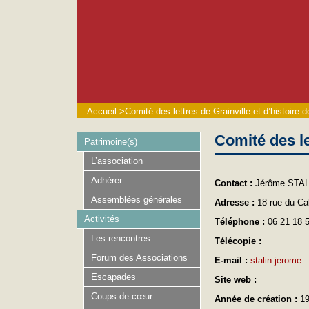
Accueil
>
Comité des lettres de Grainville et d’histoire d
Comité des le
Patrimoine(s)
L’association
Adhérer
Contact :
Jérôme STAL
Assemblées générales
Adresse :
18 rue du Cal
Activités
Téléphone :
06 21 18 
Les rencontres
Télécopie :
Forum des Associations
E-mail :
stalin.jerome
Escapades
Site web :
Coups de cœur
Année de création :
1