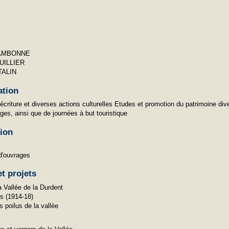
FAMBONNE
CUILLIER
TALIN
ation
l’écriture et diverses actions culturelles Etudes et promotion du patrimoine di
ges, ainsi que de journées à but touristique
tion
 d'ouvrages
t projets
 Vallée de la Durdent
us (1914-18)
es poilus de la vallée