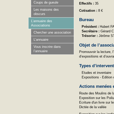
Coups de gueule
Effectifs :
35
Les maisons des
Cotisation :
8 €
obscurs
Bureau
L’annuaire des
Associations
Président :
Hubert 
Secrétaire :
Gérard 
Chercher une association
Trésorier :
Jérôme S
L’annuaire
Objet de l’associ
Vous inscrire dans
l’annuaire
Promouvoir la lecture, 
d’expositions et d’ouvra
Types d’interven
Etudes et inventaire
Expositions - Edition
Actions menées e
Route des Moulins de la
Exposition sur les Poil
Ecriture d'un livre sur l
Dictée de la vallée