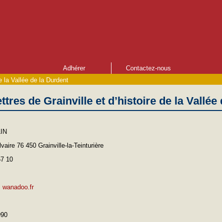
Adhérer
Contactez-nous
e la Vallée de la Durdent
ttres de Grainville et d’histoire de la Vallée
IN
vaire 76 450 Grainville-la-Teinturière
57 10
wanadoo.fr
990