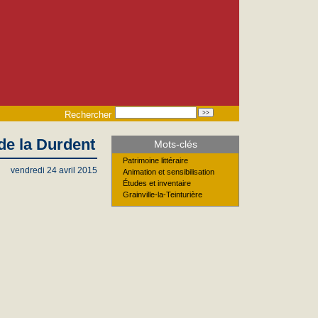
Rechercher
 de la Durdent
Mots-clés
Patrimoine littéraire
vendredi 24 avril 2015
Animation et sensibilisation
Études et inventaire
Grainville-la-Teinturière