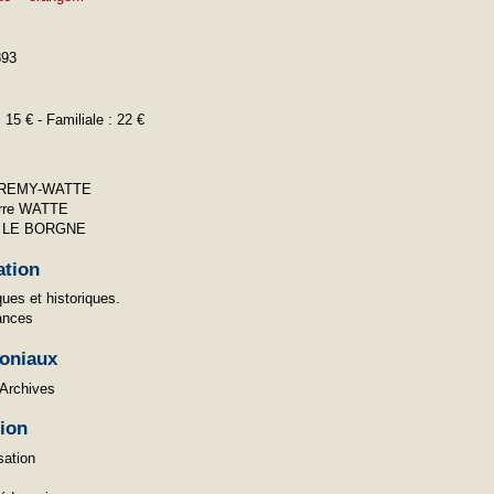
893
: 15 € - Familiale : 22 €
 REMY-WATTE
erre WATTE
l LE BORGNE
ation
ues et historiques.
ances
oniaux
 Archives
tion
sation