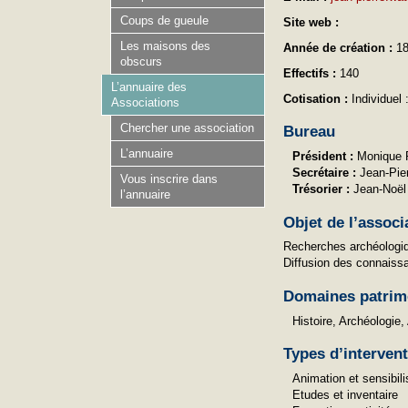
Coups de gueule
Site web :
Les maisons des
Année de création :
1
obscurs
Effectifs :
140
L’annuaire des
Cotisation :
Individuel 
Associations
Chercher une association
Bureau
L’annuaire
Président :
Monique
Secrétaire :
Jean-Pi
Vous inscrire dans
Trésorier :
Jean-Noë
l’annuaire
Objet de l’associ
Recherches archéologiq
Diffusion des connaiss
Domaines patrim
Histoire, Archéologie,
Types d’interven
Animation et sensibili
Etudes et inventaire