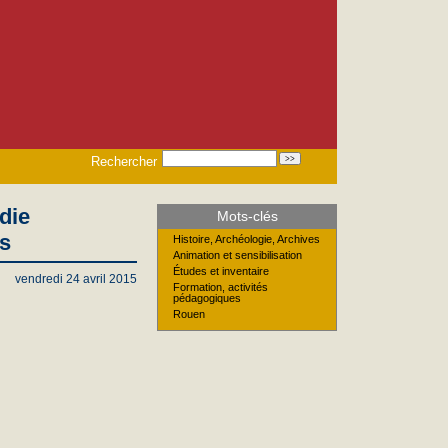
Rechercher
die
Mots-clés
es
Histoire, Archéologie, Archives
Animation et sensibilisation
Études et inventaire
vendredi 24 avril 2015
Formation, activités
pédagogiques
Rouen