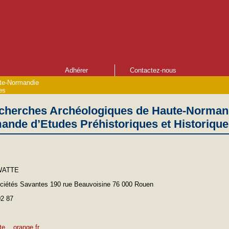
Adhérer
Contactez-nous
te-Normandie
es
cherches Archéologiques de Haute-Norman
ande d’Etudes Préhistoriques et Historiqu
 WATTE
ciétés Savantes 190 rue Beauvoisine 76 000 Rouen
02 87
te
orange.fr