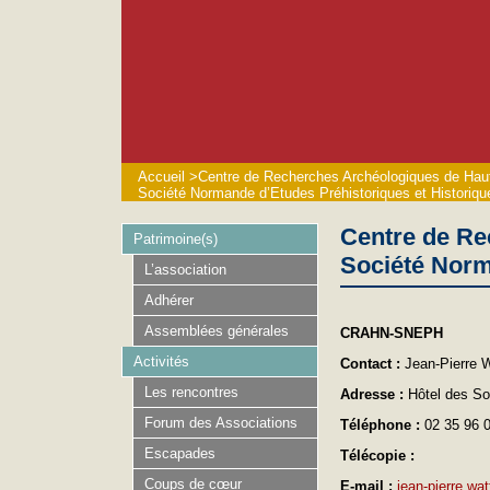
Accueil
>
Centre de Recherches Archéologiques de Hau
Société Normande d’Etudes Préhistoriques et Historiqu
Centre de Re
Patrimoine(s)
Société Norm
L’association
Adhérer
Assemblées générales
CRAHN-SNEPH
Activités
Contact :
Jean-Pierre
Les rencontres
Adresse :
Hôtel des So
Forum des Associations
Téléphone :
02 35 96 
Escapades
Télécopie :
Coups de cœur
E-mail :
jean-pierre.wat