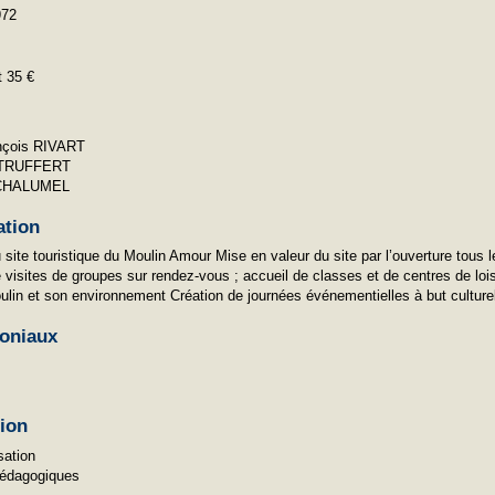
972
t 35 €
nçois RIVART
 TRUFFERT
 CHALUMEL
ation
 site touristique du Moulin Amour Mise en valeur du site par l’ouverture tous
 visites de groupes sur rendez-vous ; accueil de classes et de centres de loi
lin et son environnement Création de journées événementielles à but culture
oniaux
tion
sation
pédagogiques