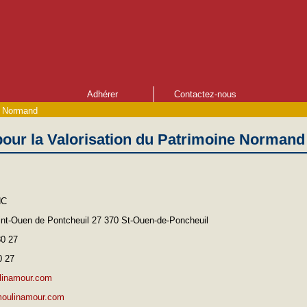
Adhérer
Contactez-nous
ne Normand
pour la Valorisation du Patrimoine Normand
NC
int-Ouen de Pontcheuil 27 370 St-Ouen-de-Poncheuil
80 27
0 27
linamour.com
moulinamour.com