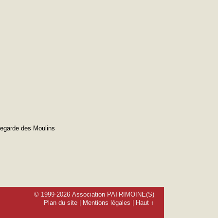
vegarde des Moulins
© 1999-2026 Association PATRIMOINE(S)
Plan du site
|
Mentions légales
|
Haut ↑