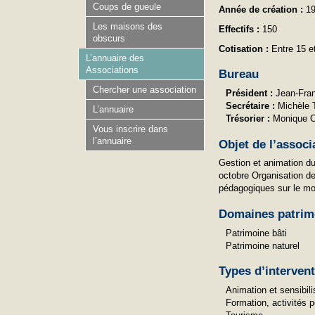
Coups de gueule
Année de création :
1
Les maisons des
Effectifs :
150
obscurs
Cotisation :
Entre 15 e
L’annuaire des
Associations
Bureau
Chercher une association
Président :
Jean-Fra
Secrétaire :
Michèle
L’annuaire
Trésorier :
Monique
Vous inscrire dans
l’annuaire
Objet de l’associ
Gestion et animation du
octobre Organisation de
pédagogiques sur le mou
Domaines patrim
Patrimoine bâti
Patrimoine naturel
Types d’interven
Animation et sensibili
Formation, activités 