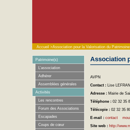
Accueil
>
Association pour la Valorisation du Patrimoi
Association 
Patrimoine(s)
L’association
Adhérer
AVPN
Assemblées générales
Contact :
Lise LEFRA
Activités
Adresse :
Mairie de Sa
Les rencontres
Téléphone :
02 32 35 
Forum des Associations
Télécopie :
02 32 35 8
Escapades
E-mail :
contact
mou
Coups de cœur
Site web :
http://www.