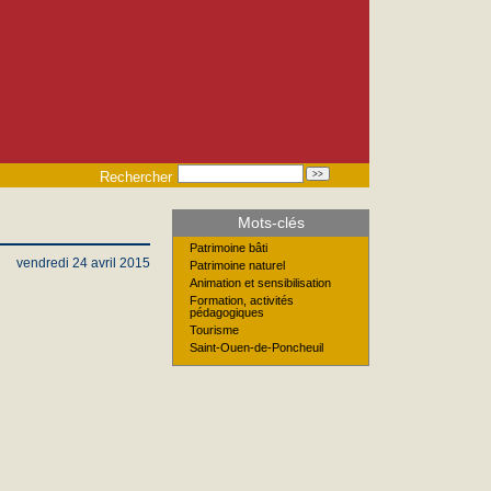
Rechercher
Mots-clés
Patrimoine bâti
vendredi 24 avril 2015
Patrimoine naturel
Animation et sensibilisation
Formation, activités
pédagogiques
Tourisme
Saint-Ouen-de-Poncheuil