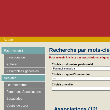
Accueil
Recherche par mots-clé
Patrimoine(s)
L’association
Pour revenir à la liste des associations, cliquez 
Adhérer
Choisir un domaine patrimonial
Assemblées générales
Choisir un type d'intervention
Activités
Les rencontres
Choisir une ville
Forum des Associations
Escapades
Coups de cœur
Associations (12)